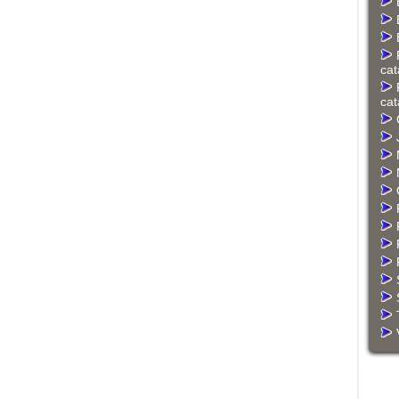
cat
cat