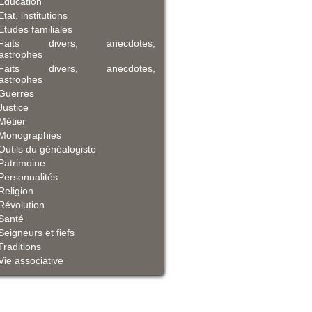
Education
Etat, institutions
Etudes familiales
Faits divers, anecdotes,
astrophes
Faits divers, anecdotes,
astrophes
Guerres
Justice
Métier
Monographies
Outils du généalogiste
Patrimoine
Personnalités
Religion
Révolution
Santé
Seigneurs et fiefs
Traditions
Vie associative