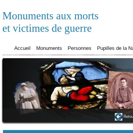
Monuments aux morts
et victimes de guerre
Accueil
Monuments
Personnes
Pupilles de la N
Retou