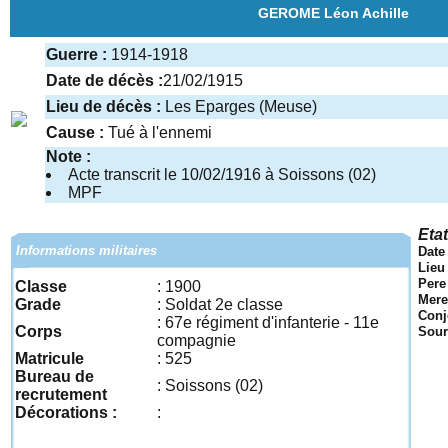
GEROME Léon Achille
Guerre :
1914-1918
Date de décès :
21/02/1915
Lieu de décès :
Les Eparges (Meuse)
Cause :
Tué à l'ennemi
Note :
Acte transcrit le 10/02/1916 à Soissons (02)
MPF
Etat
Informations militaires
Date
Lieu
Pere 
Classe
: 1900
Mere
Grade
: Soldat 2e classe
Conjo
: 67e régiment d'infanterie - 11e
Corps
Sour
compagnie
Matricule
: 525
Bureau de
: Soissons (02)
recrutement
Décorations :
: