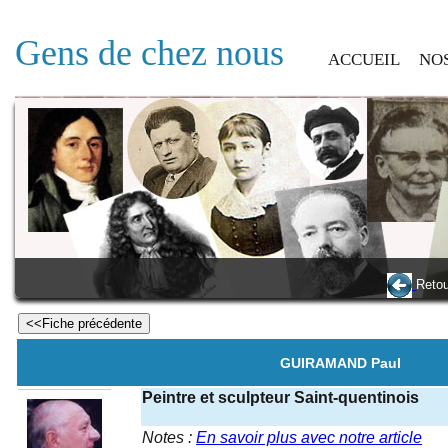
Gens de chez nous
ACCUEIL
NO
Retou
GUIRAMAND Paul
Peintre et sculpteur Saint-quentinois
Notes :
En savoir plus avec notre article